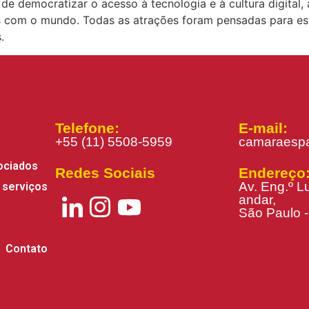
 democratizar o acesso à tecnologia e à cultura digital,
com o mundo. Todas as atrações foram pensadas para esti
.
Telefone:
E-mail:
+55 (11) 5508-5959
camaraespa
ociados
Redes Sociais
Endereço
Av. Eng.º Lu
 serviços
andar,
São Paulo -
Contato