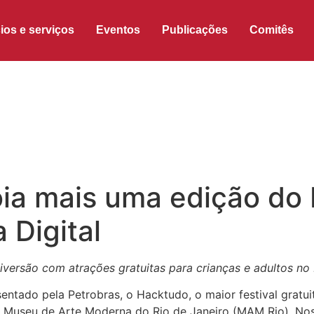
ios e serviços
Eventos
Publicações
Comitês
oia mais uma edição d
a Digital
diversão
com atrações gratuitas para crianças e adultos
no 
tado pela Petrobras, o Hacktudo, o maior festival gratuito 
Museu de Arte Moderna do Rio de Janeiro (MAM Rio). Nos d