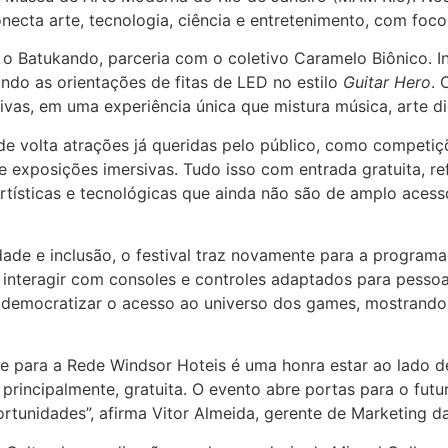
cta arte, tecnologia, ciência e entretenimento, com foco e
a o Batukando, parceria com o coletivo Caramelo Biônico. 
ndo as orientações de fitas de LED no estilo
Guitar Hero
. 
vas, em uma experiência única que mistura música, arte digi
 volta atrações já queridas pelo público, como competiçõ
l e exposições imersivas. Tudo isso com entrada gratuita, r
artísticas e tecnológicas que ainda não são de amplo acess
ade e inclusão, o festival traz novamente para a program
 interagir com consoles e controles adaptados para pessoas
e democratizar o acesso ao universo dos games, mostrand
e para a Rede Windsor Hoteis é uma honra estar ao lado d
 principalmente, gratuita. O evento abre portas para o fut
ortunidades”, afirma Vitor Almeida, gerente de Marketing d