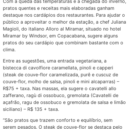
Com a queda das temperaturas e a chegada do inverno,
pratos quentes e receitas mais elaboradas ganham
destaque nos cardápios dos restaurantes. Para ajudar o
público a aproveitar o melhor da estação, a chef Juliana
Magioli, do italiano Alloro al Miramar, situado no hotel
Miramar by Windsor, em Copacabana, sugere alguns
pratos do seu cardápio que combinam bastante com o
clima.
Entre as sugestões, uma entrada vegetariana, a
bistecca di cavolfiore caramellata, pinoli e capperi
(steak de couve-flor caramelizada, purê e cuscuz de
couve-flor, molho de salsa, pinoli e mini alcaparras) –
R$75 + taxa. Nas massas, ela sugere o cavatelli allo
zafferano, ragù di ossobuco, gremolata (Cavatelli de
açafrão, ragu de ossobuco e gremolata de salsa e limão
siciliano) – R$ 135 + taxa.
“São pratos que trazem conforto e equilíbrio, sem
serem pesados. O steak de couve-flor se destaca pelo